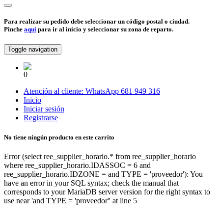
Para realizar su pedido debe seleccionar un código postal o ciudad.
Pinche
aquí
para ir al inicio y seleccionar su zona de reparto.
Toggle navigation
0
Atención al cliente:
WhatsApp
681 949 316
Inicio
Iniciar sesión
Registrarse
No tiene ningún producto en este carrito
Error (select ree_supplier_horario.* from ree_supplier_horario
where ree_supplier_horario.IDASSOC = 6 and
ree_supplier_horario.IDZONE = and TYPE = 'proveedor'): You
have an error in your SQL syntax; check the manual that
corresponds to your MariaDB server version for the right syntax to
use near 'and TYPE = 'proveedor'' at line 5