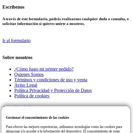
Escríbenos
A través de este formulario, podrás realizarnos cualquier duda o consulta, o
solicitar información si quieres unirte a nosotros.
Ir al formulario
Sobre nosotros
¿Cómo hago mi primer pedido?
Quienes Somos
Términos y condiciones de uso y venta
Aviso Legal
Política Privacidad y Protección de Datos
Política de cookies
Atención al cliente
Gestionar el consentimiento de las cookies
Llamanos a este número de teléfono para cualquier consulta o incidencia
con su pedido.
Para ofrecer las mejores experiencias, utilizamos tecnologías como las cookies para
almacenar y/o acceder a la información del dispositivo. El consentimiento de estas