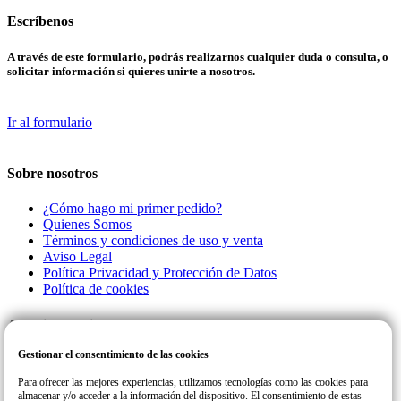
Escríbenos
A través de este formulario, podrás realizarnos cualquier duda o consulta, o
solicitar información si quieres unirte a nosotros.
Ir al formulario
Sobre nosotros
¿Cómo hago mi primer pedido?
Quienes Somos
Términos y condiciones de uso y venta
Aviso Legal
Política Privacidad y Protección de Datos
Política de cookies
Atención al cliente
Gestionar el consentimiento de las cookies
Llamanos a este número de teléfono para cualquier consulta o incidencia
con su pedido.
Para ofrecer las mejores experiencias, utilizamos tecnologías como las cookies para
almacenar y/o acceder a la información del dispositivo. El consentimiento de estas