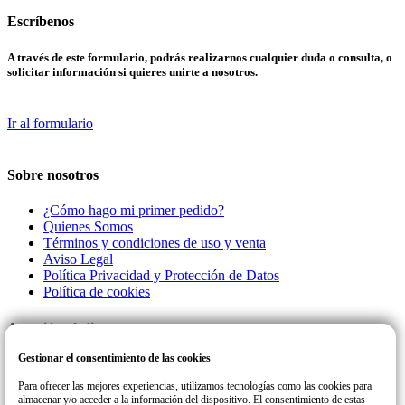
Escríbenos
A través de este formulario, podrás realizarnos cualquier duda o consulta, o
solicitar información si quieres unirte a nosotros.
Ir al formulario
Sobre nosotros
¿Cómo hago mi primer pedido?
Quienes Somos
Términos y condiciones de uso y venta
Aviso Legal
Política Privacidad y Protección de Datos
Política de cookies
Atención al cliente
Gestionar el consentimiento de las cookies
Llamanos a este número de teléfono para cualquier consulta o incidencia
con su pedido.
Para ofrecer las mejores experiencias, utilizamos tecnologías como las cookies para
almacenar y/o acceder a la información del dispositivo. El consentimiento de estas