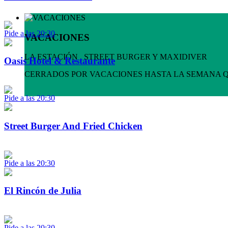
Pide a las 20:30
VACACIONES
LA ESTACIÓN , STREET BURGER Y MAXIDIVER
Oasis Hotel & Restaurante
CERRADOS POR VACACIONES HASTA LA SEMANA 
Pide a las 20:30
Street Burger And Fried Chicken
Pide a las 20:30
El Rincón de Julia
Pide a las 20:30