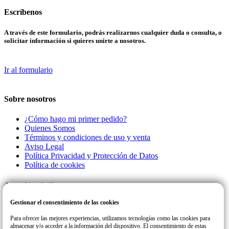
Escríbenos
A través de este formulario, podrás realizarnos cualquier duda o consulta, o
solicitar información si quieres unirte a nosotros.
Ir al formulario
Sobre nosotros
¿Cómo hago mi primer pedido?
Quienes Somos
Términos y condiciones de uso y venta
Aviso Legal
Política Privacidad y Protección de Datos
Política de cookies
Atención al cliente
Gestionar el consentimiento de las cookies
Llamanos a este número de teléfono para cualquier consulta o incidencia
con su pedido.
Para ofrecer las mejores experiencias, utilizamos tecnologías como las cookies para
almacenar y/o acceder a la información del dispositivo. El consentimiento de estas