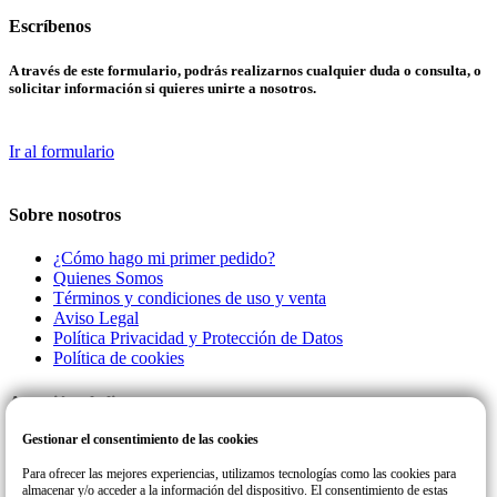
Escríbenos
A través de este formulario, podrás realizarnos cualquier duda o consulta, o
solicitar información si quieres unirte a nosotros.
Ir al formulario
Sobre nosotros
¿Cómo hago mi primer pedido?
Quienes Somos
Términos y condiciones de uso y venta
Aviso Legal
Política Privacidad y Protección de Datos
Política de cookies
Atención al cliente
Gestionar el consentimiento de las cookies
Llamanos a este número de teléfono para cualquier consulta o incidencia
con su pedido.
Para ofrecer las mejores experiencias, utilizamos tecnologías como las cookies para
almacenar y/o acceder a la información del dispositivo. El consentimiento de estas