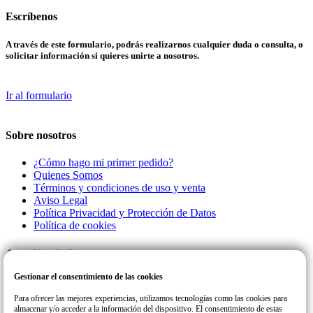
Escríbenos
A través de este formulario, podrás realizarnos cualquier duda o consulta, o
solicitar información si quieres unirte a nosotros.
Ir al formulario
Sobre nosotros
¿Cómo hago mi primer pedido?
Quienes Somos
Términos y condiciones de uso y venta
Aviso Legal
Política Privacidad y Protección de Datos
Política de cookies
Atención al cliente
Gestionar el consentimiento de las cookies
Llamanos a este número de teléfono para cualquier consulta o incidencia
con su pedido.
Para ofrecer las mejores experiencias, utilizamos tecnologías como las cookies para
almacenar y/o acceder a la información del dispositivo. El consentimiento de estas