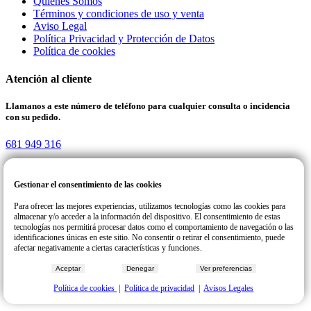
Quienes Somos
Términos y condiciones de uso y venta
Aviso Legal
Política Privacidad y Protección de Datos
Política de cookies
Atención al cliente
Llamanos a este número de teléfono para cualquier consulta o incidencia
con su pedido.
681 949 316
Gestionar el consentimiento de las cookies
Reparteat | Todos los derechos reservados. COPYRIGHT © 2026
Para ofrecer las mejores experiencias, utilizamos tecnologías como las cookies para
Desing & Developer
almacenar y/o acceder a la información del dispositivo. El consentimiento de estas
tecnologías nos permitirá procesar datos como el comportamiento de navegación o las
identificaciones únicas en este sitio. No consentir o retirar el consentimiento, puede
afectar negativamente a ciertas características y funciones.
Aceptar
Denegar
Ver preferencias
Política de cookies
|
Política de privacidad
|
Avisos Legales