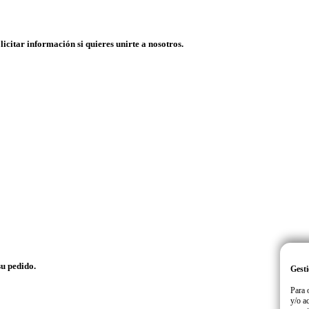
licitar información si quieres unirte a nosotros.
su pedido.
Gesti
Para 
y/o a