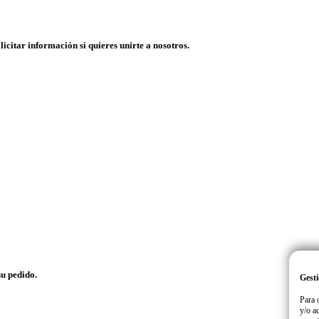
licitar información si quieres unirte a nosotros.
su pedido.
Gesti
Para 
y/o a