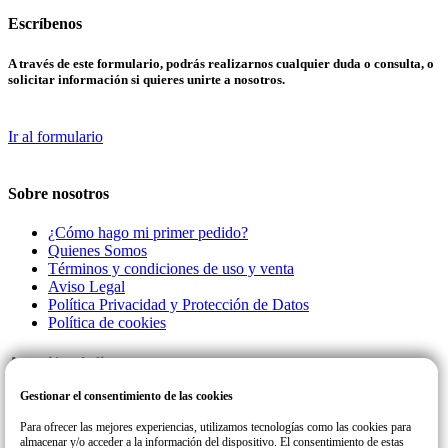
Escríbenos
A través de este formulario, podrás realizarnos cualquier duda o consulta, o
solicitar información si quieres unirte a nosotros.
Ir al formulario
Sobre nosotros
¿Cómo hago mi primer pedido?
Quienes Somos
Términos y condiciones de uso y venta
Aviso Legal
Política Privacidad y Protección de Datos
Política de cookies
Atención al cliente
Gestionar el consentimiento de las cookies
Llamanos a este número de teléfono para cualquier consulta o incidencia
con su pedido.
Para ofrecer las mejores experiencias, utilizamos tecnologías como las cookies para
almacenar y/o acceder a la información del dispositivo. El consentimiento de estas