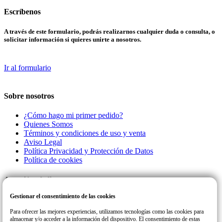
Escríbenos
A través de este formulario, podrás realizarnos cualquier duda o consulta, o
solicitar información si quieres unirte a nosotros.
Ir al formulario
Sobre nosotros
¿Cómo hago mi primer pedido?
Quienes Somos
Términos y condiciones de uso y venta
Aviso Legal
Política Privacidad y Protección de Datos
Política de cookies
Atención al cliente
Gestionar el consentimiento de las cookies
Llamanos a este número de teléfono para cualquier consulta o incidencia
con su pedido.
Para ofrecer las mejores experiencias, utilizamos tecnologías como las cookies para
almacenar y/o acceder a la información del dispositivo. El consentimiento de estas