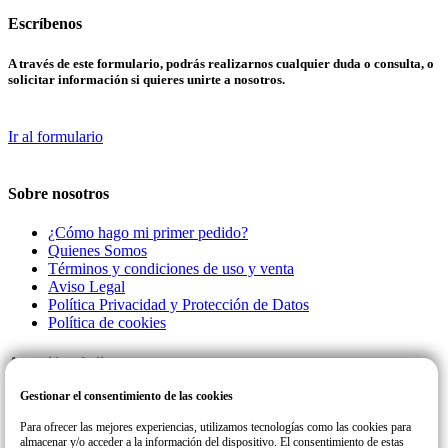
Escríbenos
A través de este formulario, podrás realizarnos cualquier duda o consulta, o
solicitar información si quieres unirte a nosotros.
Ir al formulario
Sobre nosotros
¿Cómo hago mi primer pedido?
Quienes Somos
Términos y condiciones de uso y venta
Aviso Legal
Política Privacidad y Protección de Datos
Política de cookies
Atención al cliente
Gestionar el consentimiento de las cookies
Llamanos a este número de teléfono para cualquier consulta o incidencia
con su pedido.
Para ofrecer las mejores experiencias, utilizamos tecnologías como las cookies para
almacenar y/o acceder a la información del dispositivo. El consentimiento de estas