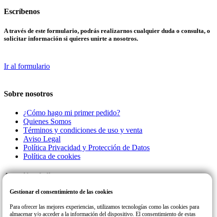
Escríbenos
A través de este formulario, podrás realizarnos cualquier duda o consulta, o
solicitar información si quieres unirte a nosotros.
Ir al formulario
Sobre nosotros
¿Cómo hago mi primer pedido?
Quienes Somos
Términos y condiciones de uso y venta
Aviso Legal
Política Privacidad y Protección de Datos
Política de cookies
Atención al cliente
Gestionar el consentimiento de las cookies
Llamanos a este número de teléfono para cualquier consulta o incidencia
con su pedido.
Para ofrecer las mejores experiencias, utilizamos tecnologías como las cookies para
almacenar y/o acceder a la información del dispositivo. El consentimiento de estas