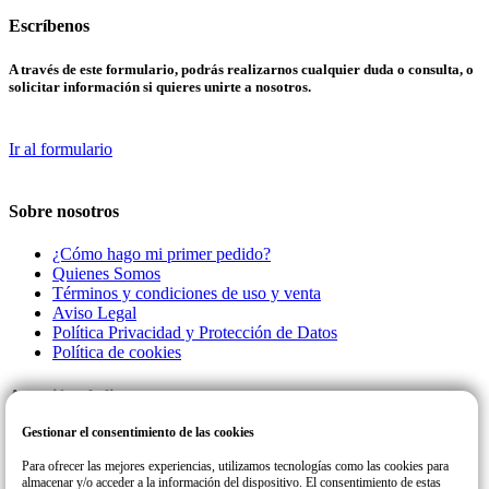
Escríbenos
A través de este formulario, podrás realizarnos cualquier duda o consulta, o
solicitar información si quieres unirte a nosotros.
Ir al formulario
Sobre nosotros
¿Cómo hago mi primer pedido?
Quienes Somos
Términos y condiciones de uso y venta
Aviso Legal
Política Privacidad y Protección de Datos
Política de cookies
Atención al cliente
Gestionar el consentimiento de las cookies
Llamanos a este número de teléfono para cualquier consulta o incidencia
con su pedido.
Para ofrecer las mejores experiencias, utilizamos tecnologías como las cookies para
almacenar y/o acceder a la información del dispositivo. El consentimiento de estas