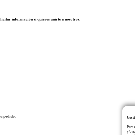
licitar información si quieres unirte a nosotros.
su pedido.
Gesti
Para 
y/o a