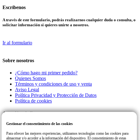
Escríbenos
A través de este formulario, podrás realizarnos cualquier duda o consulta, o
solicitar información si quieres unirte a nosotros.
Ir al formulario
Sobre nosotros
¿Cómo hago mi primer pedido?
Quienes Somos
Términos y condiciones de uso y venta
Aviso Legal
Política Privacidad y Protección de Datos
Política de cookies
Atención al cliente
Gestionar el consentimiento de las cookies
Llamanos a este número de teléfono para cualquier consulta o incidencia
con su pedido.
Para ofrecer las mejores experiencias, utilizamos tecnologías como las cookies para
almacenar y/o acceder a la información del dispositivo. El consentimiento de estas