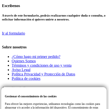
Escríbenos
A través de este formulario, podrás realizarnos cualquier duda o consulta, o
solicitar información si quieres unirte a nosotros.
Ir al formulario
Sobre nosotros
¿Cómo hago mi primer pedido?
Quienes Somos
Términos y condiciones de uso y venta
Aviso Legal
Política Privacidad y Protección de Datos
Política de cookies
Atención al cliente
Gestionar el consentimiento de las cookies
Llamanos a este número de teléfono para cualquier consulta o incidencia
con su pedido.
Para ofrecer las mejores experiencias, utilizamos tecnologías como las cookies para
almacenar y/o acceder a la información del dispositivo. El consentimiento de estas