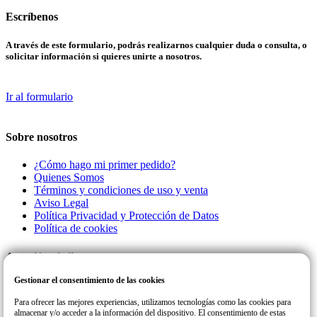
Escríbenos
A través de este formulario, podrás realizarnos cualquier duda o consulta, o
solicitar información si quieres unirte a nosotros.
Ir al formulario
Sobre nosotros
¿Cómo hago mi primer pedido?
Quienes Somos
Términos y condiciones de uso y venta
Aviso Legal
Política Privacidad y Protección de Datos
Política de cookies
Atención al cliente
Gestionar el consentimiento de las cookies
Llamanos a este número de teléfono para cualquier consulta o incidencia
con su pedido.
Para ofrecer las mejores experiencias, utilizamos tecnologías como las cookies para
almacenar y/o acceder a la información del dispositivo. El consentimiento de estas