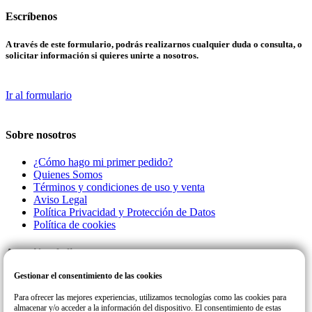
Escríbenos
A través de este formulario, podrás realizarnos cualquier duda o consulta, o
solicitar información si quieres unirte a nosotros.
Ir al formulario
Sobre nosotros
¿Cómo hago mi primer pedido?
Quienes Somos
Términos y condiciones de uso y venta
Aviso Legal
Política Privacidad y Protección de Datos
Política de cookies
Atención al cliente
Gestionar el consentimiento de las cookies
Llamanos a este número de teléfono para cualquier consulta o incidencia
con su pedido.
Para ofrecer las mejores experiencias, utilizamos tecnologías como las cookies para
almacenar y/o acceder a la información del dispositivo. El consentimiento de estas