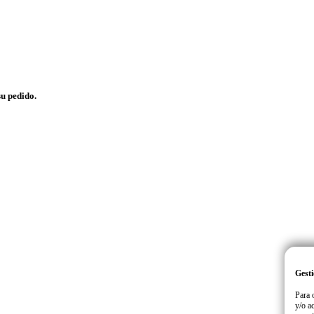
su pedido.
Gesti
Para 
y/o a