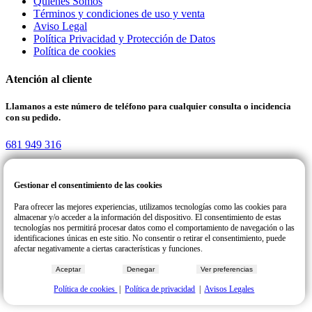
Quienes Somos
Términos y condiciones de uso y venta
Aviso Legal
Política Privacidad y Protección de Datos
Política de cookies
Atención al cliente
Llamanos a este número de teléfono para cualquier consulta o incidencia
con su pedido.
681 949 316
Gestionar el consentimiento de las cookies
Reparteat | Todos los derechos reservados. COPYRIGHT © 2026
Para ofrecer las mejores experiencias, utilizamos tecnologías como las cookies para
Desing & Developer
almacenar y/o acceder a la información del dispositivo. El consentimiento de estas
tecnologías nos permitirá procesar datos como el comportamiento de navegación o las
identificaciones únicas en este sitio. No consentir o retirar el consentimiento, puede
afectar negativamente a ciertas características y funciones.
Aceptar
Denegar
Ver preferencias
Política de cookies
|
Política de privacidad
|
Avisos Legales