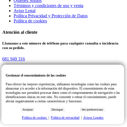
Quienes Somos
Términos y condiciones de uso y venta
Aviso Legal
Política Privacidad y Protección de Datos
Política de cookies
Atención al cliente
Llamanos a este número de teléfono para cualquier consulta o incidencia
con su pedido.
681 949 316
Gestionar el consentimiento de las cookies
Reparteat | Todos los derechos reservados. COPYRIGHT © 2026
Para ofrecer las mejores experiencias, utilizamos tecnologías como las cookies para
Desing & Developer
almacenar y/o acceder a la información del dispositivo. El consentimiento de estas
tecnologías nos permitirá procesar datos como el comportamiento de navegación o las
identificaciones únicas en este sitio. No consentir o retirar el consentimiento, puede
afectar negativamente a ciertas características y funciones.
Aceptar
Denegar
Ver preferencias
Política de cookies
|
Política de privacidad
|
Avisos Legales