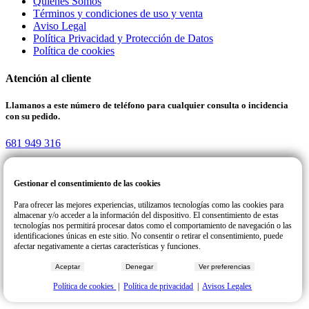
Quienes Somos
Términos y condiciones de uso y venta
Aviso Legal
Política Privacidad y Protección de Datos
Política de cookies
Atención al cliente
Llamanos a este número de teléfono para cualquier consulta o incidencia
con su pedido.
681 949 316
Gestionar el consentimiento de las cookies
Reparteat | Todos los derechos reservados. COPYRIGHT © 2026
Para ofrecer las mejores experiencias, utilizamos tecnologías como las cookies para
Desing & Developer
almacenar y/o acceder a la información del dispositivo. El consentimiento de estas
tecnologías nos permitirá procesar datos como el comportamiento de navegación o las
identificaciones únicas en este sitio. No consentir o retirar el consentimiento, puede
afectar negativamente a ciertas características y funciones.
Aceptar
Denegar
Ver preferencias
Política de cookies
|
Política de privacidad
|
Avisos Legales