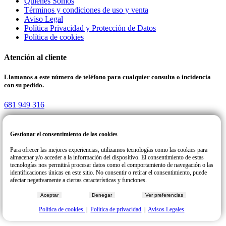
Quienes Somos
Términos y condiciones de uso y venta
Aviso Legal
Política Privacidad y Protección de Datos
Política de cookies
Atención al cliente
Llamanos a este número de teléfono para cualquier consulta o incidencia
con su pedido.
681 949 316
Gestionar el consentimiento de las cookies
Reparteat | Todos los derechos reservados. COPYRIGHT © 2026
Para ofrecer las mejores experiencias, utilizamos tecnologías como las cookies para
Desing & Developer
almacenar y/o acceder a la información del dispositivo. El consentimiento de estas
tecnologías nos permitirá procesar datos como el comportamiento de navegación o las
identificaciones únicas en este sitio. No consentir o retirar el consentimiento, puede
afectar negativamente a ciertas características y funciones.
Aceptar
Denegar
Ver preferencias
Política de cookies
|
Política de privacidad
|
Avisos Legales