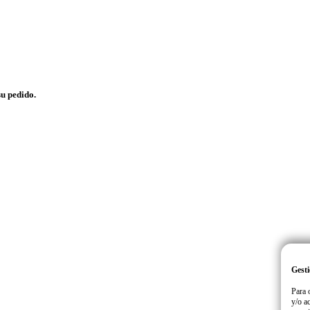
su pedido.
Gesti
Para 
y/o a