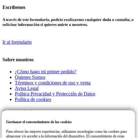
Escríbenos
A través de este formulario, podrás realizarnos cualquier duda o consulta, o
solicitar información si quieres unirte a nosotros.
Ir al formulario
Sobre nosotros
¿Cómo hago mi primer pedido?
Quienes Somos
Términos y condiciones de uso y venta
Aviso Legal
Política Privacidad y Protección de Datos
Política de cookies
Atención al cliente
Gestionar el consentimiento de las cookies
Llamanos a este número de teléfono para cualquier consulta o incidencia
con su pedido.
Para ofrecer las mejores experiencias, utilizamos tecnologías como las cookies para
almacenar y/o acceder a la información del dispositivo. El consentimiento de estas