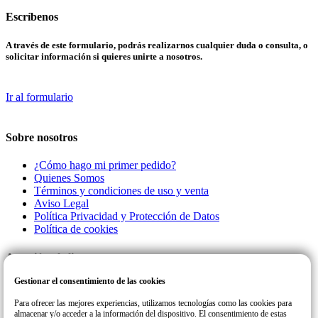
Escríbenos
A través de este formulario, podrás realizarnos cualquier duda o consulta, o
solicitar información si quieres unirte a nosotros.
Ir al formulario
Sobre nosotros
¿Cómo hago mi primer pedido?
Quienes Somos
Términos y condiciones de uso y venta
Aviso Legal
Política Privacidad y Protección de Datos
Política de cookies
Atención al cliente
Gestionar el consentimiento de las cookies
Llamanos a este número de teléfono para cualquier consulta o incidencia
con su pedido.
Para ofrecer las mejores experiencias, utilizamos tecnologías como las cookies para
almacenar y/o acceder a la información del dispositivo. El consentimiento de estas