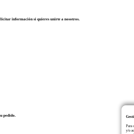
licitar información si quieres unirte a nosotros.
su pedido.
Gesti
Para 
y/o a