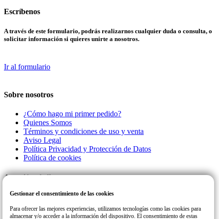
Escríbenos
A través de este formulario, podrás realizarnos cualquier duda o consulta, o
solicitar información si quieres unirte a nosotros.
Ir al formulario
Sobre nosotros
¿Cómo hago mi primer pedido?
Quienes Somos
Términos y condiciones de uso y venta
Aviso Legal
Política Privacidad y Protección de Datos
Política de cookies
Atención al cliente
Gestionar el consentimiento de las cookies
Llamanos a este número de teléfono para cualquier consulta o incidencia
con su pedido.
Para ofrecer las mejores experiencias, utilizamos tecnologías como las cookies para
almacenar y/o acceder a la información del dispositivo. El consentimiento de estas