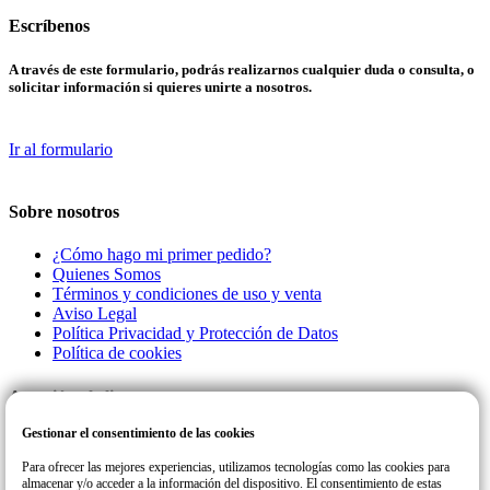
Escríbenos
A través de este formulario, podrás realizarnos cualquier duda o consulta, o
solicitar información si quieres unirte a nosotros.
Ir al formulario
Sobre nosotros
¿Cómo hago mi primer pedido?
Quienes Somos
Términos y condiciones de uso y venta
Aviso Legal
Política Privacidad y Protección de Datos
Política de cookies
Atención al cliente
Gestionar el consentimiento de las cookies
Llamanos a este número de teléfono para cualquier consulta o incidencia
con su pedido.
Para ofrecer las mejores experiencias, utilizamos tecnologías como las cookies para
almacenar y/o acceder a la información del dispositivo. El consentimiento de estas